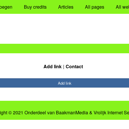
oegen
Buy credits
Articles
All pages
All we
Add link
Contact
Add link
ight © 2021 Onderdeel van
BaakmanMedia
&
Vrolijk Internet S