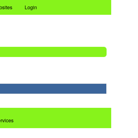
bsites
Login
ervices